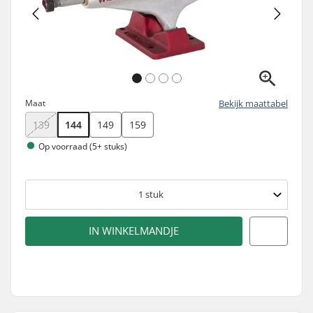
Maat
Bekijk maattabel
139
144
149
159
Op voorraad (5+ stuks)
1
stuk
IN WINKELMANDJE