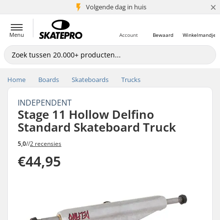
×
Volgende dag in huis
5+ mln. klanten
Menu
Account
Bewaard
Winkelmandje
Home
Boards
Skateboards
Trucks
INDEPENDENT
Stage 11 Hollow Delfino
Standard Skateboard Truck
5,0
//
2 recensies
€44,95