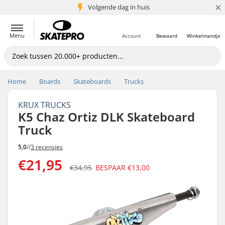
×
Volgende dag in huis
5+ mln. klanten
Menu
Account
Bewaard
Winkelmandje
Home
Boards
Skateboards
Trucks
KRUX TRUCKS
K5 Chaz Ortiz DLK Skateboard
Truck
5,0
//
3 recensies
€21,95
€34,95
BESPAAR
€13,00