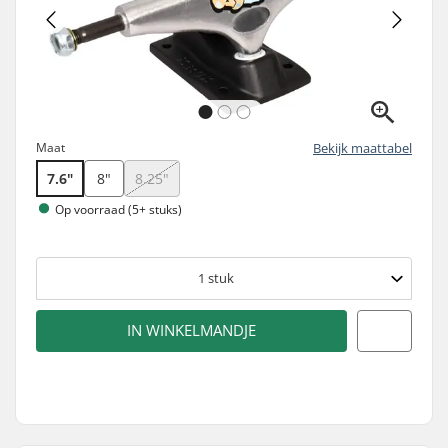
Maat
Bekijk maattabel
7.6"
8"
8.25"
Op voorraad (5+ stuks)
1
stuk
IN WINKELMANDJE