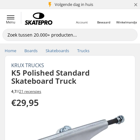
×
Volgende dag in huis
5+ mln. klanten
Menu
Account
Bewaard
Winkelmandje
Home
Boards
Skateboards
Trucks
KRUX TRUCKS
K5 Polished Standard
Skateboard Truck
4,7
//
21 recensies
€29,95