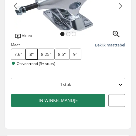
Video
Maat
Bekijk maattabel
7.6"
8"
8.25"
8.5"
9"
Op voorraad (5+ stuks)
1
stuk
IN WINKELMANDJE