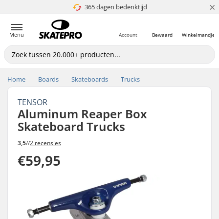
×
365 dagen bedenktijd
4.8 van 5
Menu
Account
Bewaard
Winkelmandje
Home
Boards
Skateboards
Trucks
TENSOR
Aluminum Reaper Box
Skateboard Trucks
3,5
//
2 recensies
€59,95