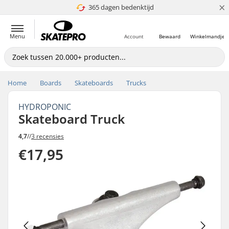
×
365 dagen bedenktijd
4.8 van 5
Menu
Account
Bewaard
Winkelmandje
Home
Boards
Skateboards
Trucks
HYDROPONIC
Skateboard Truck
4,7
//
3 recensies
€17,95