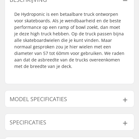
De Hydroponic is een betaalbare truck ontworpen
voor skateboards. Als je wendbaarheid en de beste
performance op een ramp of bowl zoekt, dan moet
je deze high truck hebben. Op de truck passen bijna
alle skateboardwielen die je kunt vinden. Maar
normaal gesproken zou je hier wielen met een
diameter van 57 tot 60mm voor gebruiken. We raden
aan dat de asbreedte van de trucks overeenkomen
met de breedte van je deck.
MODEL SPECIFICATIES
Model
Hangerbreedte
Bushings
Deck breedte
As
SPECIFICATIES
127
127mm (5")
90A
7.35 - 7.85"
7.
133
133mm (5.25")
95A
7.40 - 7.90"
7.
Aantal per
1