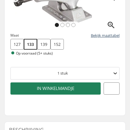
Maat
Bekijk maattabel
127
133
139
152
Op voorraad (5+ stuks)
1
stuk
IN WINKELMANDJE
BESCHRIJVING