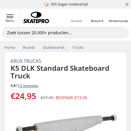
×
365 dagen bedenktijd
4.8 van 5
Menu
Account
Bewaard
Winkelmandje
Home
Boards
Skateboards
Trucks
KRUX TRUCKS
K5 DLK Standard Skateboard
Truck
4,8
//
13 recensies
€24,95
€37,95
BESPAAR
€13,00