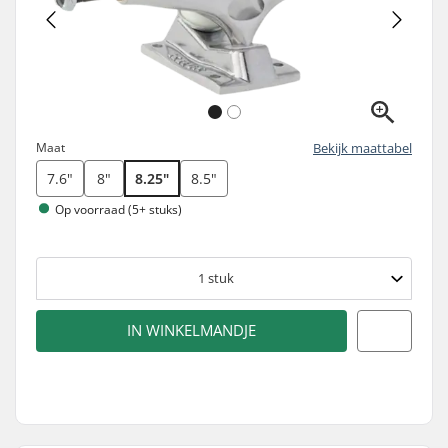
Maat
Bekijk maattabel
7.6"
8"
8.25"
8.5"
Op voorraad (5+ stuks)
1
stuk
IN WINKELMANDJE