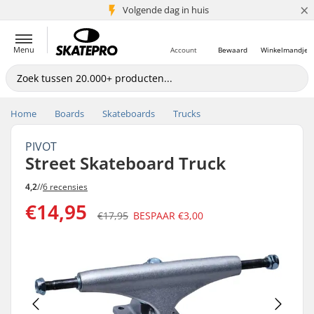
×
Volgende dag in huis
5+ mln. klanten
Menu
Account
Bewaard
Winkelmandje
Home
Boards
Skateboards
Trucks
PIVOT
Street Skateboard Truck
4,2
//
6 recensies
€14,95
€17,95
BESPAAR
€3,00