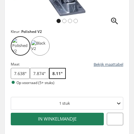
Kleur:
Polished V2
Maat
Bekijk maattabel
7.638"
7.874"
8.11"
Op voorraad (5+ stuks)
1
stuk
IN WINKELMANDJE