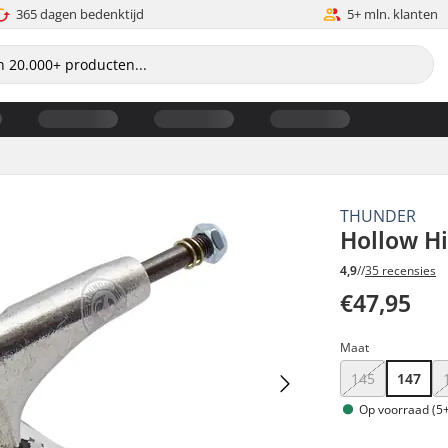
365 dagen bedenktijd
5+ mln. klanten
THUNDER
Hollow Hi
4,9
//
35 recensies
€47,95
Maat
145
147
Op voorraad (5+