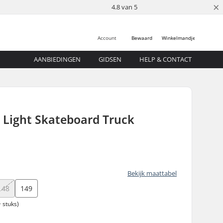
×
4.8 van 5
Account
Bewaard
Winkelmandje
AANBIEDINGEN
GIDSEN
HELP & CONTACT
 Light Skateboard Truck
Bekijk maattabel
148
149
 stuks)