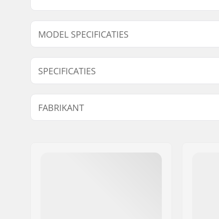
MODEL SPECIFICATIES
Model
Gewicht
Hangerbreedte
Deck breedt
SPECIFICATIES
Aantal per verpakking:
1
FABRIKANT
Truck-type:
Standaard
Montage bouten:
Niet inbe
Naam:
FINAL SUPPLIES ApS
Adres:
Njalsgade 19 C 2, 2
Postcode:
2300
Woonplaats:
Copenhagen
Land:
Denemarken