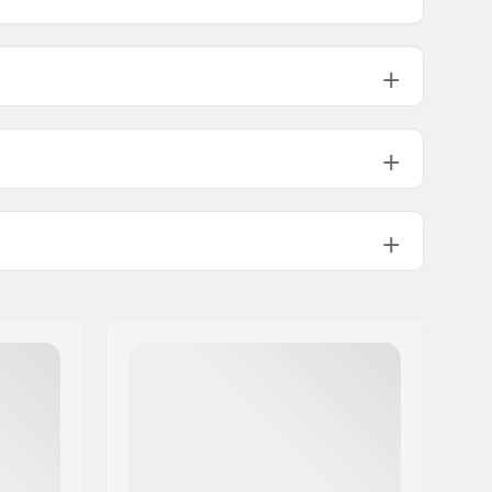
 (5.75")
7.90 - 8.12"
8"
50
 (5.8")
8.38 - 8.62"
8.5"
52
94A
Chromoly Staal, Aluminium