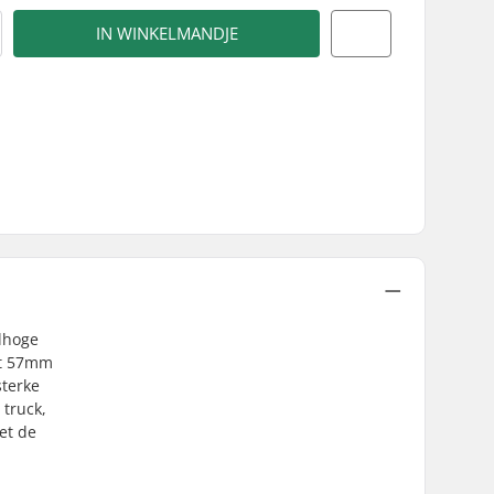
IN WINKELMANDJE
elhoge
tot 57mm
sterke
 truck,
et de