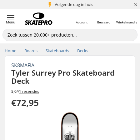
×
Volgende dag in huis
5+ mln. klanten
Menu
Account
Bewaard
Winkelmandje
Home
Boards
Skateboards
Decks
SK8MAFIA
Tyler Surrey Pro Skateboard
Deck
5,0
//
1 recensies
€72,95