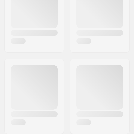
Woonplaats:
OIARTZUN
Concave:
Medium
Land:
Spanje
Deck specificaties:
Double kicktail
Griptape:
Niet inbegrepen