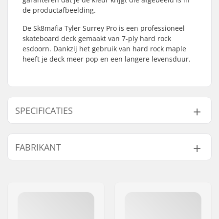
de productafbeelding.
De Sk8mafia Tyler Surrey Pro is een professioneel
skateboard deck gemaakt van 7-ply hard rock
esdoorn. Dankzij het gebruik van hard rock maple
heeft je deck meer pop en een langere levensduur.
SPECIFICATIES
Deck breedte:
8" (20.3cm)
FABRIKANT
Deck lengte:
31.3" (79.5cm)
Wielbasis:
14.22" (36.1cm)
Naam:
HLC SB DISTRIBUTION SL
Deck materiaal:
Hard Rock Esdoorn, 7-
Adres:
Industrial state Lintzirin,
ply
Gaina Plot E
Deck Kleuren:
Verschillende kleuren
Postcode:
P.C 20180 Oiarzun
topfineer