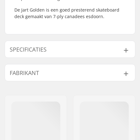
De Jart Golden is een goed presterend skateboard
deck gemaakt van 7-ply canadees esdoorn.
SPECIFICATIES
Deck breedte:
8" (20.3cm)
FABRIKANT
Deck lengte:
31.85" (80.9cm)
Wielbasis:
14.22" (36.1cm)
Naam:
HLC SB DISTRIBUTION SL
Deck materiaal:
Canadees esdoorn, 7-
Adres:
Industrial state Lintzirin,
ply
Gaina Plot E
Deck Kleuren:
Verschillende kleuren
Postcode:
P.C 20180 Oiarzun
topfineer
Woonplaats:
OIARTZUN
Concave:
Medium
Land:
Spanje
Deck specificaties:
Double kicktail
Griptape:
Niet inbegrepen