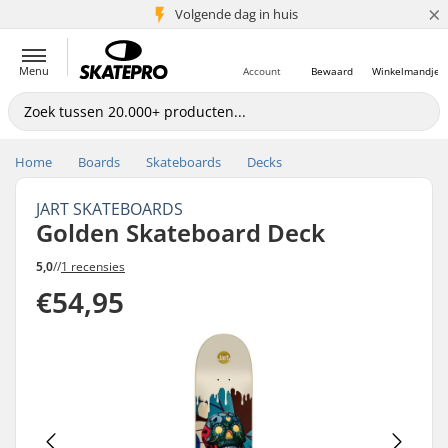
×
Volgende dag in huis
5+ mln. klanten
Menu
Account
Bewaard
Winkelmandje
Home
Boards
Skateboards
Decks
JART SKATEBOARDS
Golden Skateboard Deck
5,0
//
1 recensies
€54,95