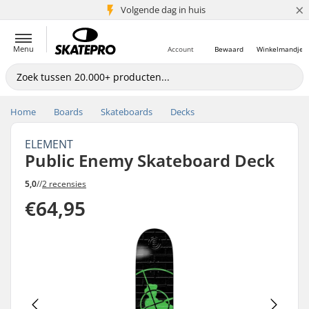
×
Volgende dag in huis
5+ mln. klanten
Menu
Account
Bewaard
Winkelmandje
Home
Boards
Skateboards
Decks
ELEMENT
Public Enemy Skateboard Deck
5,0
//
2 recensies
€64,95