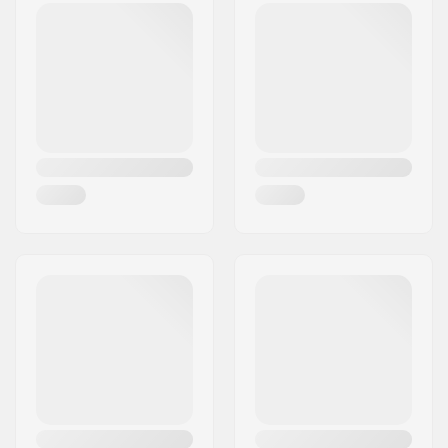
Adres:
BP119 162 rue Belharra
Postcode:
64500
Woonplaats:
Saint Jean De Luz
Land:
Frankrijk