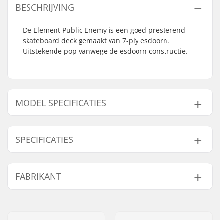
BESCHRIJVING
De Element Public Enemy is een goed presterend
skateboard deck gemaakt van 7-ply esdoorn.
Uitstekende pop vanwege de esdoorn constructie.
MODEL SPECIFICATIES
Model
Deck breedte
Deck lengte
Wielbasis
SPECIFICATIES
8.25"
8.25" (21cm)
32" (81.3cm)
14.25" (36.2cm)
8.5"
8.5" (21.6cm)
32.6" (82.8cm)
14.5" (36.8cm)
Deck materiaal:
Esdoorn, 7-ply
FABRIKANT
Deck Kleuren:
Vaste kleuren
Concave:
Medium
Naam:
Na Pali SAS/Boardriders
Deck specificaties:
Double kicktail
Europe
Griptape:
Niet inbegrepen