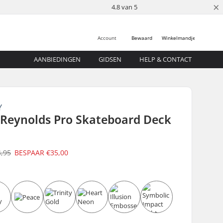
×
4.8 van 5
Account
Bewaard
Winkelmandje
AANBIEDINGEN
GIDSEN
HELP & CONTACT
Y
Reynolds Pro Skateboard Deck
4,95
BESPAAR
€35,00