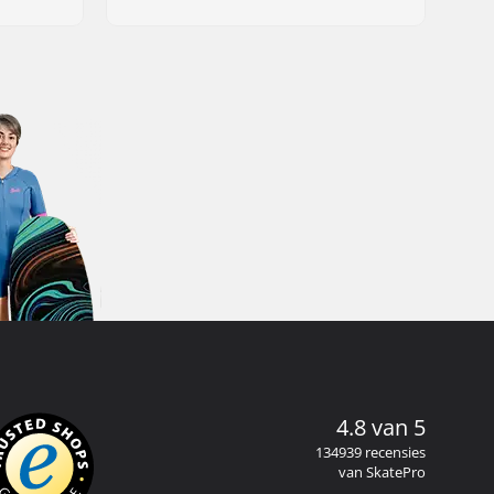
4.8 van 5
134939 recensies
van SkatePro