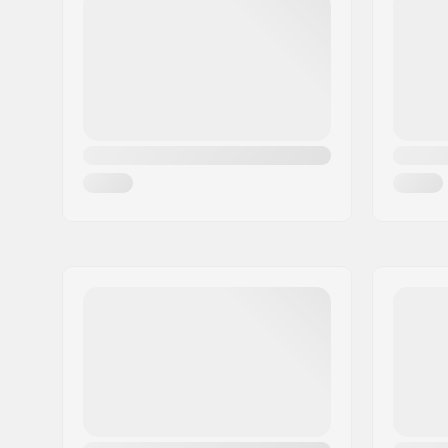
Woonplaats:
Hinnerup
Land:
Denemarken