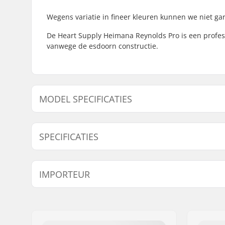
Wegens variatie in fineer kleuren kunnen we niet gara
De Heart Supply Heimana Reynolds Pro is een profes
vanwege de esdoorn constructie.
MODEL SPECIFICATIES
Model
Deck breedte
Dec
SPECIFICATIES
8" - Society
8" (20.3cm)
31.
8" - Heart Neon
8" (20.3cm)
32"
Deck materiaal:
Esdoorn, 
IMPORTEUR
8.25" - Tribal Rasta
8.25" (21cm)
31.
Deck Kleuren:
Verschill
Concave:
Medium
Naam:
Centrano ApS
Adres:
Omega 6
Postcode:
8382