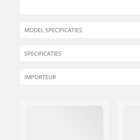
MODEL SPECIFICATIES
Model
Deck breedte
Deck l
SPECIFICATIES
7.75"
7.75" (19.7cm)
31.2" 
Deck materiaal:
Esdoorn, 
IMPORTEUR
Deck Kleuren:
Vaste kle
Concave:
Medium
Naam:
Centrano ApS
Adres:
Omega 6
Postcode:
8382
Woonplaats:
Hinnerup
Land:
Denemarken