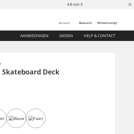
×
4.8 van 5
Account
Bewaard
Winkelmandje
AANBIEDINGEN
GIDSEN
HELP & CONTACT
Y
 Skateboard Deck