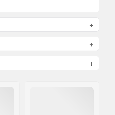
.3cm)
31.6" (80.3cm)
14" (35.6cm)
(21cm)
31.82" (80.8cm)
14.25" (36.2cm)
1.6cm)
32" (81.3cm)
14.5" (36.8cm)
Double kicktail
Niet inbegrepen