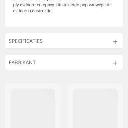
ply esdoorn en epoxy. Uitstekende pop vanwege de
esdoorn constructie.
SPECIFICATIES
Deck breedte:
8.5" (21.6cm)
FABRIKANT
Deck lengte:
32" (81.5cm)
Wielbasis:
14.25" (36.2cm)
Naam:
Emporium A/S
Deck materiaal:
Esdoorn, 7-ply
Adres:
Rolighedsvej 20, 1958
Extra materialen:
Epoxy
Frederiksberg C
Deck Kleuren:
Vaste kleuren
Postcode:
1958
Concave:
Medium
Woonplaats:
Copenhagen
Deck specificaties:
Double kicktail
Land:
Denemarken
Griptape:
Niet inbegrepen