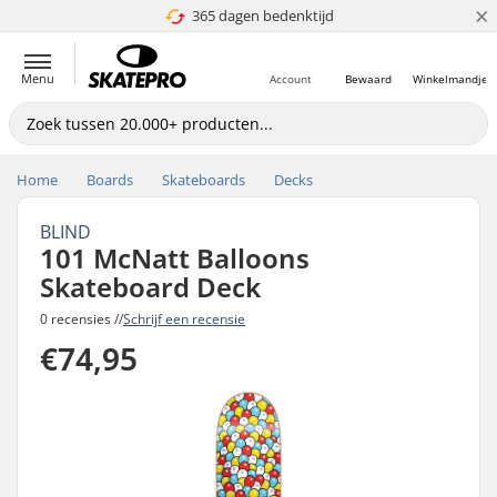
×
365 dagen bedenktijd
4.8 van 5
Menu
Account
Bewaard
Winkelmandje
Home
Boards
Skateboards
Decks
BLIND
101 McNatt Balloons
Skateboard Deck
0 recensies //
Schrijf een recensie
€74,95