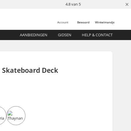
×
4.8 van 5
Account
Bewaard
Winkelmandje
AANBIEDINGEN
GIDSEN
HELP & CONTACT
d Skateboard Deck