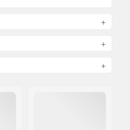
20.3cm)
32" (81.3cm)
14.25" (36.2cm)
 (21.6cm)
31.83" (80.8cm)
14.25" (36.2cm)
Double kicktail
Niet inbegrepen