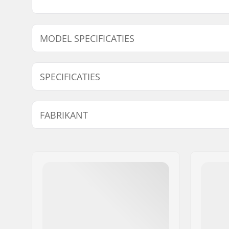
MODEL SPECIFICATIES
Model
Deck breedte
Deck l
SPECIFICATIES
8" - Samarria
8" (20.3cm)
32" (8
Deck materiaal:
Canadees 
FABRIKANT
Deck Kleuren:
Vaste kle
Concave:
Medium
Naam:
Emporium A/S
Adres:
Rolighedsvej 20, 1
Postcode:
1958
Woonplaats:
Copenhagen
Land:
Denemarken