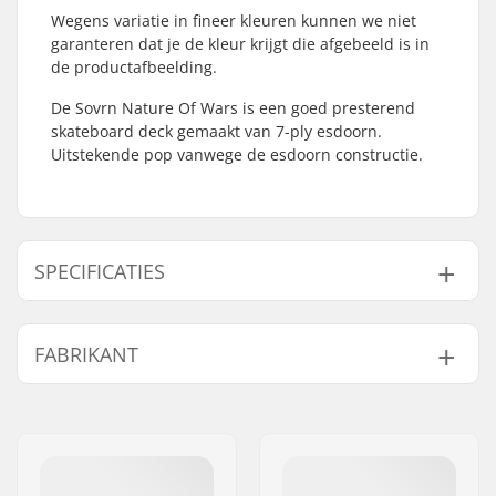
Wegens variatie in fineer kleuren kunnen we niet
garanteren dat je de kleur krijgt die afgebeeld is in
de productafbeelding.
De Sovrn Nature Of Wars is een goed presterend
skateboard deck gemaakt van 7-ply esdoorn.
Uitstekende pop vanwege de esdoorn constructie.
SPECIFICATIES
Deck breedte:
8" (20.3cm)
FABRIKANT
Deck lengte:
31.5" (80cm)
Wielbasis:
14.25" (36.2cm)
Naam:
HLC SB DISTRIBUTION SL
Deck materiaal:
Esdoorn, 7-ply
Adres:
Industrial state Lintzirin,
Deck Kleuren:
Verschillende kleuren
Gaina Plot E
topfineer
Postcode:
P.C 20180 Oiarzun