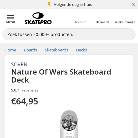
×
Volgende dag in huis
5+ mln. klanten
Menu
Account
Bewaard
Winkelmandje
Home
Boards
Skateboards
Decks
SOVRN
Nature Of Wars Skateboard
Deck
5,0
//
1 recensies
€64,95