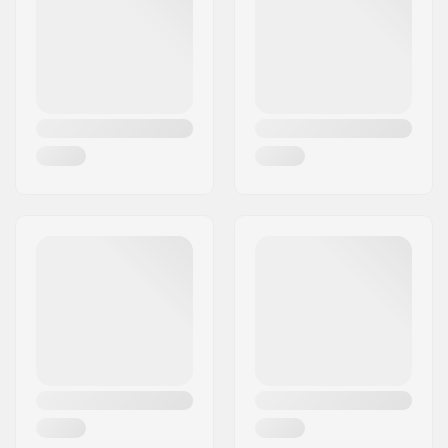
Concave:
Medium
Woonplaats:
OIARTZUN
Deck specificaties:
Double kicktail
Land:
Spanje
Griptape:
Niet inbegrepen