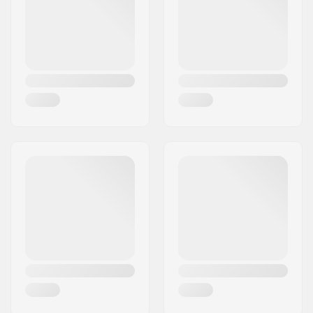
Woonplaats:
OIARTZUN
Land:
Spanje