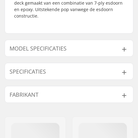
deck gemaakt van een combinatie van 7-ply esdoorn
en epoxy. Uitstekende pop vanwege de esdoorn
constructie.
MODEL SPECIFICATIES
Model
Deck breedte
Deck lengte
SPECIFICATIES
8"
8" (20.3cm)
31.875" (81cm)
8.25"
8.25" (21cm)
32" (81.3cm)
Wielbasis:
14.25" (36.2cm)
FABRIKANT
Deck materiaal:
Esdoorn, 7-ply
Extra materialen:
Epoxy
Naam:
HLC SB DISTRIBUTION SL
Deck Kleuren:
Vaste kleuren
Adres:
Industrial state Lintzirin,
Concave:
Mellow
Gaina Plot E
Deck specificaties:
Double kicktail
Postcode:
P.C 20180 Oiarzun
Griptape:
Niet inbegrepen