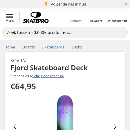
×
Volgende dag in huis
5+ mln. klanten
Menu
Account
Bewaard
Winkelmandje
Home
Boards
Skateboards
Decks
SOVRN
Fjord Skateboard Deck
0 recensies //
Schrijf een recensie
€64,95