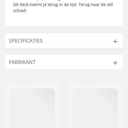
Dit deck neemt je terug in de tijd. Terug naar de old
school!
SPECIFICATIES
Deck breedte:
8.625" (21.9cm)
FABRIKANT
Deck lengte:
32" (81.3cm)
Wielbasis:
14.25" (36.2cm)
Naam:
FINAL SUPPLIES ApS
Deck materiaal:
Esdoorn, 7-ply
Adres:
Njalsgade 19 C 2, 2300
Concave:
Mellow
København S
Deck specificaties:
Directional
Postcode:
2300
Griptape:
Niet inbegrepen
Woonplaats:
Copenhagen
Land:
Denemarken