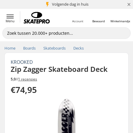
×
Volgende dag in huis
5+ mln. klanten
Menu
Account
Bewaard
Winkelmandje
Home
Boards
Skateboards
Decks
KROOKED
Zip Zagger Skateboard Deck
5,0
//
1 recensies
€74,95