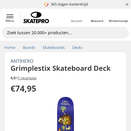
×
365 dagen bedenktijd
4.8 van 5
Menu
Account
Bewaard
Winkelmandje
Home
Boards
Skateboards
Decks
ANTIHERO
Grimplestix Skateboard Deck
4,0
//
1 recensies
€74,95