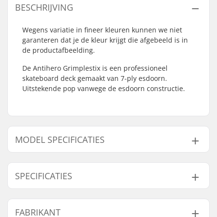
BESCHRIJVING
Wegens variatie in fineer kleuren kunnen we niet
garanteren dat je de kleur krijgt die afgebeeld is in
de productafbeelding.
De Antihero Grimplestix is een professioneel
skateboard deck gemaakt van 7-ply esdoorn.
Uitstekende pop vanwege de esdoorn constructie.
MODEL SPECIFICATIES
Model
Deck breedte
Deck lengte
Wielbasis
SPECIFICATIES
8.06"
8.06" (20.5cm)
32" (81.5cm)
14.38" (36.5cm)
8.38"
8.38" (21.3cm)
32" (81.3cm)
14.1875" (36cm)
Deck materiaal:
Esdoorn, 7-ply
FABRIKANT
Deck Kleuren:
Verschillende kleuren