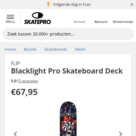
×
Volgende dag in huis
5+ mln. klanten
Menu
Account
Bewaard
Winkelmandje
Home
Boards
Skateboards
Decks
FLIP
Blacklight Pro Skateboard Deck
5,0
//
2 recensies
€67,95