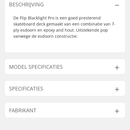
BESCHRIJVING
De Flip Blacklight Pro is een goed presterend
skateboard deck gemaakt van een combinatie van 7-
ply esdoorn en epoxy and hout. Uitstekende pop
vanwege de esdoorn constructie.
MODEL SPECIFICATIES
Model
Deck breedte
Deck lengte
SPECIFICATIES
8" - Penny
8" (20.3cm)
31.5" (80cm)
8" - David Gonzalez
8" (20.3cm)
31.5" (80cm)
Deck materiaal:
Esdoorn, 7-ply
FABRIKANT
8.125" - Rabelo
8.125" (20.6cm)
31.625" (80.3cm)
Extra materialen:
Epoxy, Hout
Deck Kleuren:
Vaste kleuren
8.13" - Luan
8.13" (20.7cm)
31.75" (80.6cm)
Naam:
Circus Circus ApS
Concave:
Medium
8.25" - Matt Berger
8.25" (21cm)
32" (81.3cm)