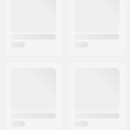
Deck Kleuren:
Verschillende kleuren
Woonplaats:
Copenhagen
topfineer
,
Land:
Denemarken
Verschillende kleuren
onderfineer
Concave:
Medium
Deck specificaties:
Double kicktail
Griptape:
Niet inbegrepen