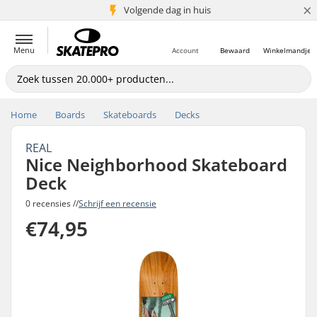
×
Volgende dag in huis
5+ mln. klanten
Menu
Account
Bewaard
Winkelmandje
Home
Boards
Skateboards
Decks
REAL
Nice Neighborhood Skateboard
Deck
0 recensies //
Schrijf een recensie
€74,95