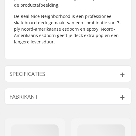
de productafbeelding.
De Real Nice Neighborhood is een professioneel
skateboard deck gemaakt van een combinatie van 7-
ply noord-amerikaanse esdoorn en epoxy. Noord-
Amerikaans esdoorn geeft je deck extra pop en een
langere levensduur.
SPECIFICATIES
Deck breedte:
8.06" (20.5cm)
FABRIKANT
Deck lengte:
31.8" (80.8cm)
Wielbasis:
14.38" (36.5cm)
Naam:
FINAL SUPPLIES ApS
Deck materiaal:
Noord-Amerikaanse
Adres:
Njalsgade 19 C 2, 2300
Esdoorn, 7-ply
København S
Extra materialen:
Epoxy
Postcode:
2300