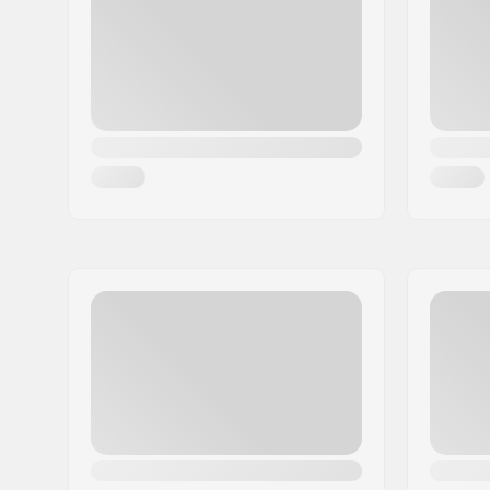
Woonplaats:
Copenhagen
Land:
Denemarken