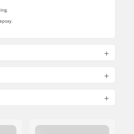
ding.
 epoxy.
 (21cm)
31.75" (80.6cm)
14" (35.6cm)
21.6cm)
32" (81.3cm)
14.4" (36.6cm)
Medium
Double kicktail
Niet inbegrepen