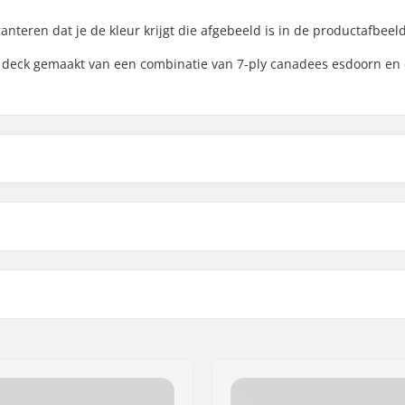
nteren dat je de kleur krijgt die afgebeeld is in de productafbeel
rd deck gemaakt van een combinatie van 7-ply canadees esdoorn en
8.25"
8.25"
lengte
Wielbasis
8.5"
8.5" (
" (79.9cm)
14" (35.6cm)
esdoorn, 7-ply
Concave:
Deck specificaties:
ende kleuren topfineer
,
Griptape:
uren
958 Frederiksberg C