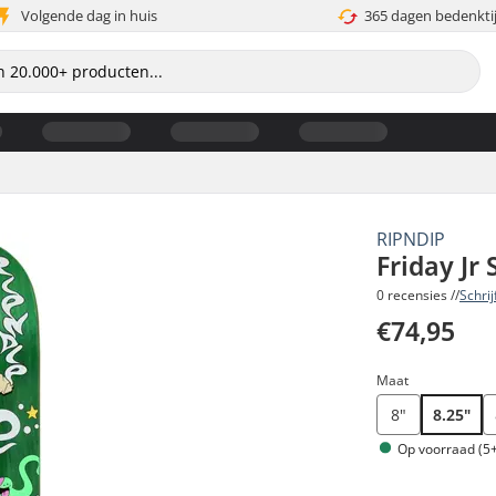
Volgende dag in huis
365 dagen bedenkti
RIPNDIP
Friday Jr
0 recensies //
Schri
€74,95
Maat
8"
8.25"
Op voorraad (5+