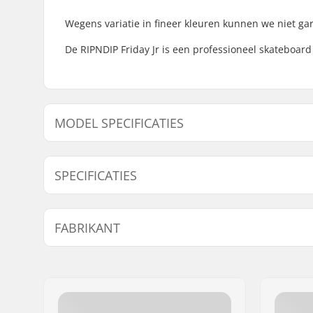
Wegens variatie in fineer kleuren kunnen we niet gara
De RIPNDIP Friday Jr is een professioneel skateboa
MODEL SPECIFICATIES
Model
Deck breedte
Deck 
SPECIFICATIES
8"
8" (20.3cm)
31.45
Deck materiaal:
Canadees 
FABRIKANT
Extra materialen:
Epoxy
Deck Kleuren:
Verschill
Naam:
Emporium A/S
Vaste kle
Adres:
Rolighedsvej 20, 1
Postcode:
1958