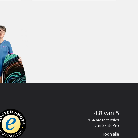
4.8 van 5
134942 recensies
van SkatePro
Toon alle