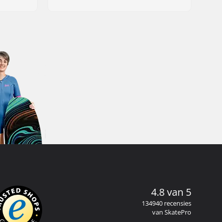
4.8 van 5
134940 recensies
van SkatePro