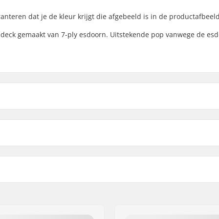
nteren dat je de kleur krijgt die afgebeeld is in de productafbeel
 deck gemaakt van 7-ply esdoorn. Uitstekende pop vanwege de es
8.25"
dte
8.5"
)
.6cm)
Concave:
.2cm)
Deck specificaties:
7-ply
Griptape:
ende kleuren topfineer
,
958 Frederiksberg C
uren