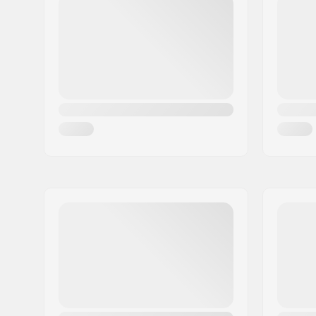
Woonplaats:
Copenhagen
Land:
Denemarken