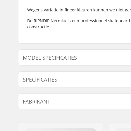
Wegens variatie in fineer kleuren kunnen we niet gara
De RIPNDIP Nermku is een professioneel skateboard
constructie.
MODEL SPECIFICATIES
Model
Deck bree
SPECIFICATIES
8"
8" (20.3cm
Deck lengte:
31.75" (80
FABRIKANT
Wielbasis:
14.25" (36
Deck materiaal:
Esdoorn, 
Naam:
Emporium A/S
Deck Kleuren:
Verschill
Adres:
Rolighedsvej 20, 1
Vaste kle
Postcode:
1958