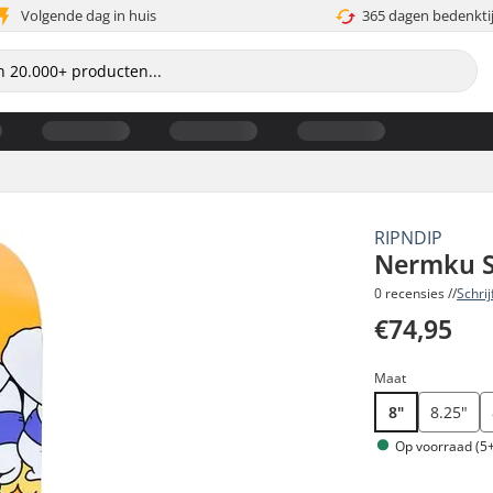
Volgende dag in huis
365 dagen bedenkti
RIPNDIP
Nermku S
0 recensies //
Schri
€74,95
Maat
8"
8.25"
Op voorraad (5+