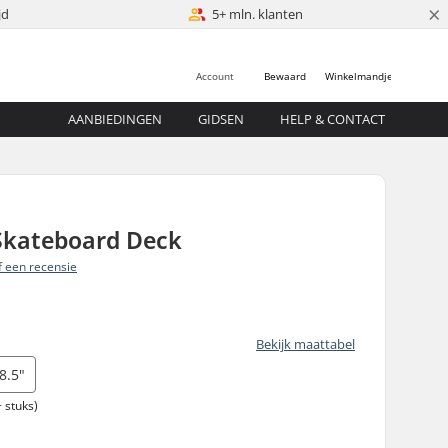
×
jd
5+ mln. klanten
Account
Bewaard
Winkelmandje
AANBIEDINGEN
GIDSEN
HELP & CONTACT
kateboard Deck
jf een recensie
Bekijk maattabel
8.5"
 stuks)