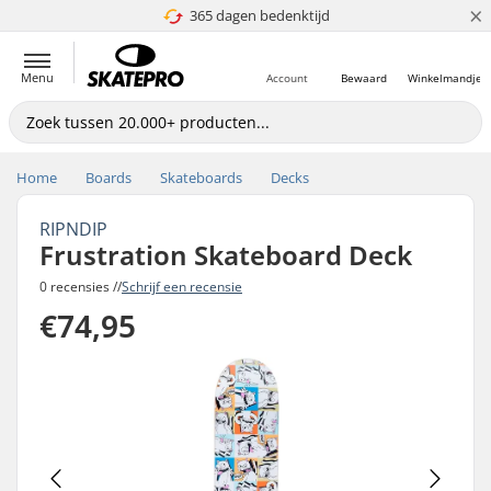
×
365 dagen bedenktijd
4.8 van 5
Menu
Account
Bewaard
Winkelmandje
Home
Boards
Skateboards
Decks
RIPNDIP
Frustration Skateboard Deck
0 recensies //
Schrijf een recensie
€74,95