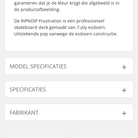
garanteren dat je de kleur krijgt die afgebeeld is in
de productafbeelding.
De RIPNDIP Frustration is een professioneel
skateboard deck gemaakt van 7-ply esdoorn.
Uitstekende pop vanwege de esdoorn constructie.
MODEL SPECIFICATIES
Model
Deck breedte
SPECIFICATIES
8"
8" (20.3cm)
8.25"
8.25" (21cm)
Deck lengte:
31.75" (80.6cm)
FABRIKANT
8.5"
8.5" (21.6cm)
Wielbasis:
14.25" (36.2cm)
Deck materiaal:
Esdoorn, 7-ply
Naam:
Emporium A/S
Deck Kleuren:
Verschillende kleuren
Adres:
Rolighedsvej 20, 1958
topfineer
,
Vaste