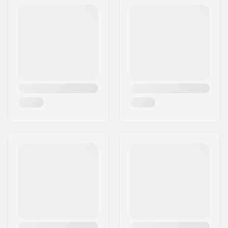
Frederiksberg C
kleuren
Postcode:
1958
Concave:
Mellow
Woonplaats:
Copenhagen
Deck specificaties:
Double kicktail
Land:
Denemarken
Griptape:
Niet inbegrepen