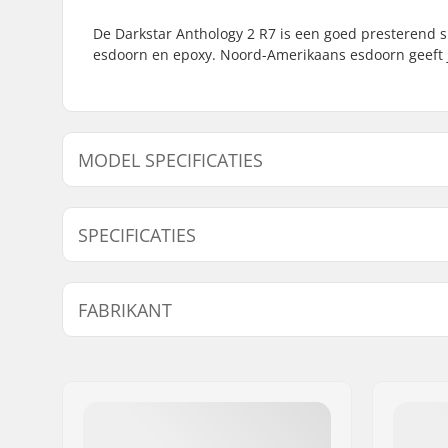
De Darkstar Anthology 2 R7 is een goed presterend
esdoorn en epoxy. Noord-Amerikaans esdoorn geeft j
MODEL SPECIFICATIES
Model
Deck breedte
Deck 
SPECIFICATIES
Deck materiaal:
Noord-Ame
FABRIKANT
Extra materialen:
Epoxy
Concave:
Medium
Naam:
Emporium A/S
Adres:
Rolighedsvej 20, 1
Postcode:
1958
Woonplaats:
Copenhagen