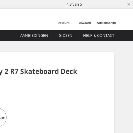
×
4.8 van 5
Account
Bewaard
Winkelmandje
AANBIEDINGEN
GIDSEN
HELP & CONTACT
y 2 R7 Skateboard Deck