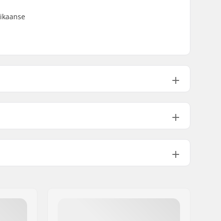
rikaanse
0.3cm)
31.6" (80.3cm)
14" (35.6cm)
 (21cm)
32" (81.3cm)
14.25" (36.2cm)
Double kicktail
Niet inbegrepen