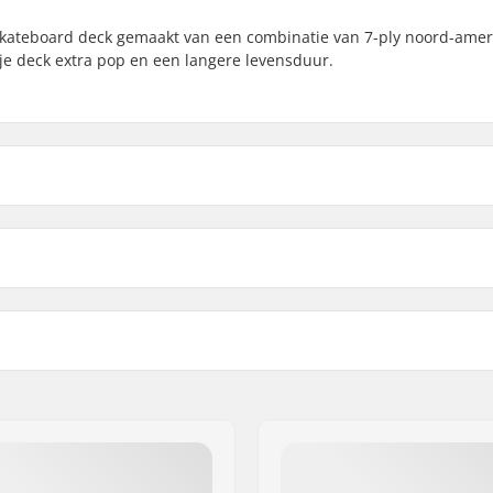
 skateboard deck gemaakt van een combinatie van 7-ply noord-ame
e deck extra pop en een langere levensduur.
8"
8" (2
lengte
Wielbasis
8.25"
8.25"
rikaanse Esdoorn, 7-ply
Deck specificaties:
Griptape:
958 Frederiksberg C