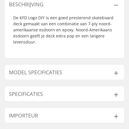
BESCHRIJVING
De KFD Logo DIY is een goed presterend skateboard
deck gemaakt van een combinatie van 7-ply noord-
amerikaanse esdoorn en epoxy. Noord-Amerikaans
esdoorn geeft je deck extra pop en een langere
levensduur.
MODEL SPECIFICATIES
Model
Deck breedte
Wielbasis
SPECIFICATIES
8"
8" (20.3cm)
14" (35.6cm)
8.25"
8.25" (21cm)
14.25" (36.2cm)
Deck lengte:
32" (81.3cm)
IMPORTEUR
Deck materiaal:
Noord-Amerikaanse
Esdoorn, 7-ply
Naam:
Centrano ApS