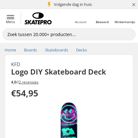
×
Volgende dag in huis
5+ mln. klanten
Menu
Account
Bewaard
Winkelmandje
Home
Boards
Skateboards
Decks
KFD
Logo DIY Skateboard Deck
4,0
//
2 recensies
€54,95