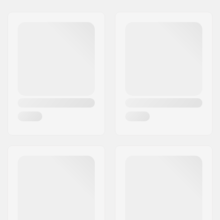
Extra materialen:
Epoxy
Adres:
Omega 6
Deck Kleuren:
Vaste kleuren
Postcode:
8382
Concave:
Medium
Woonplaats:
Hinnerup
Deck specificaties:
Double kicktail
Land:
Denemarken
Griptape:
Niet inbegrepen