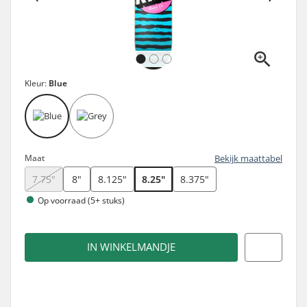
Kleur:
Blue
Maat
Bekijk maattabel
7.75"
8"
8.125"
8.25"
8.375"
Op voorraad (5+ stuks)
IN WINKELMANDJE