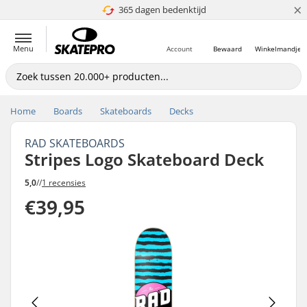
×
365 dagen bedenktijd
4.8 van 5
Menu
Account
Bewaard
Winkelmandje
Home
Boards
Skateboards
Decks
RAD SKATEBOARDS
Stripes Logo Skateboard Deck
5,0
//
1 recensies
€39,95