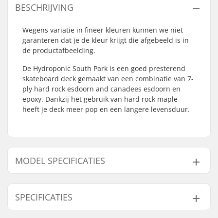
BESCHRIJVING
Wegens variatie in fineer kleuren kunnen we niet
garanteren dat je de kleur krijgt die afgebeeld is in
de productafbeelding.
De Hydroponic South Park is een goed presterend
skateboard deck gemaakt van een combinatie van 7-
ply hard rock esdoorn and canadees esdoorn en
epoxy. Dankzij het gebruik van hard rock maple
heeft je deck meer pop en een langere levensduur.
MODEL SPECIFICATIES
Model
Concave
SPECIFICATIES
8" - Mr. Hankey
Medium
8" - Kyle
Steep