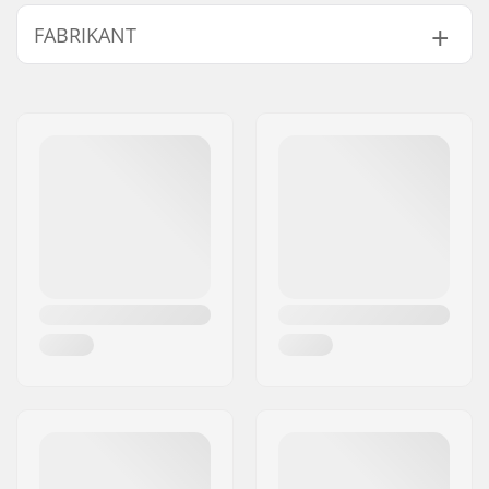
Deck breedte:
8" (20.3cm)
FABRIKANT
Deck lengte:
31.5" (80cm)
Wielbasis:
14" (35.6cm)
Naam:
Garba Maroubbra S.L.
Deck materiaal:
Hard Rock Esdoorn,
Adres:
Pol. industrial Mata
Canadees esdoorn, 7-
Rocafonda
ply
Postcode:
08304
Extra materialen:
Epoxy
Woonplaats:
Mataro
Deck Kleuren:
Verschillende kleuren
Land:
Spanje
topfineer
,
Vaste
kleuren
Deck specificaties:
Double kicktail
Griptape:
Niet inbegrepen