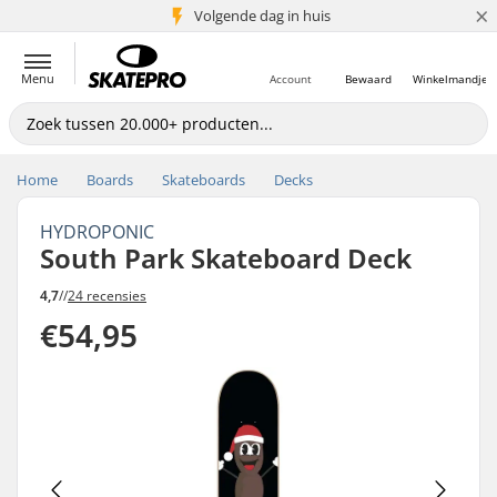
×
Volgende dag in huis
5+ mln. klanten
Menu
Account
Bewaard
Winkelmandje
Home
Boards
Skateboards
Decks
HYDROPONIC
South Park Skateboard Deck
4,7
//
24 recensies
€54,95