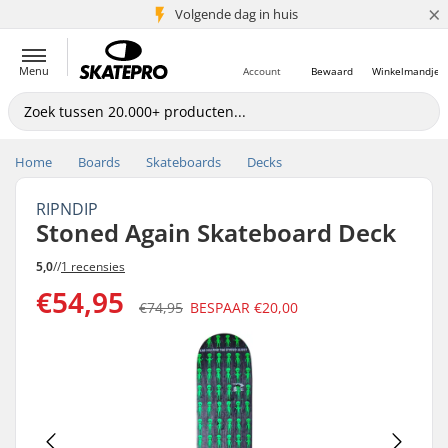
×
Volgende dag in huis
5+ mln. klanten
Menu
Account
Bewaard
Winkelmandje
Home
Boards
Skateboards
Decks
RIPNDIP
Stoned Again Skateboard Deck
5,0
//
1 recensies
€54,95
€74,95
BESPAAR
€20,00