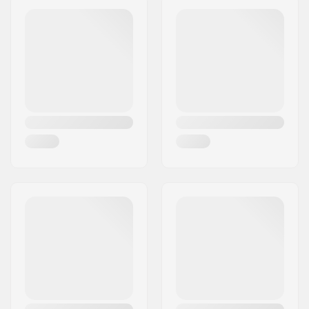
topfineer
,
Vaste
Frederiksberg C
kleuren
Postcode:
1958
Concave:
Medium
Woonplaats:
Copenhagen
Deck specificaties:
Double kicktail
Land:
Denemarken
Griptape:
Niet inbegrepen