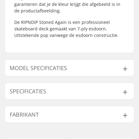
garanteren dat je de kleur krijgt die afgebeeld is in
de productafbeelding.
De RIPNDIP Stoned Again is een professioneel
skateboard deck gemaakt van 7-ply esdoorn.
Uitstekende pop vanwege de esdoorn constructie.
MODEL SPECIFICATIES
Model
Deck breedte
SPECIFICATIES
8"
8" (20.3cm)
8.25"
8.25" (21cm)
Deck lengte:
31.75" (80.6cm)
FABRIKANT
Wielbasis:
14.25" (36.2cm)
Deck materiaal:
Esdoorn, 7-ply
Naam:
Emporium A/S
Deck Kleuren:
Verschillende kleuren
Adres:
Rolighedsvej 20, 1958