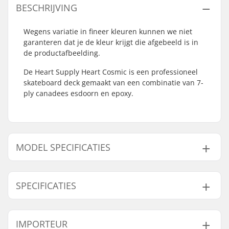
BESCHRIJVING
Wegens variatie in fineer kleuren kunnen we niet
garanteren dat je de kleur krijgt die afgebeeld is in
de productafbeelding.
De Heart Supply Heart Cosmic is een professioneel
skateboard deck gemaakt van een combinatie van 7-
ply canadees esdoorn en epoxy.
MODEL SPECIFICATIES
Model
Deck breedte
Deck lengte
Wielbasis
SPECIFICATIES
7.75"
7.75" (19.7cm)
31.2" (79.2cm)
14" (35.6cm)
8"
8" (20.3cm)
31.6" (80.3cm)
14.3" (36.3cm)
Deck materiaal:
Canadees esdoorn, 7-
IMPORTEUR
8.25"
8.25" (21cm)
32" (81.3cm)
14.5" (36.8cm)
ply