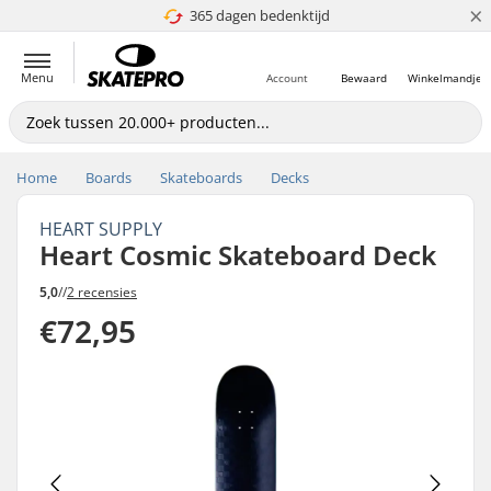
×
365 dagen bedenktijd
4.8 van 5
Menu
Account
Bewaard
Winkelmandje
Home
Boards
Skateboards
Decks
HEART SUPPLY
Heart Cosmic Skateboard Deck
5,0
//
2 recensies
€72,95