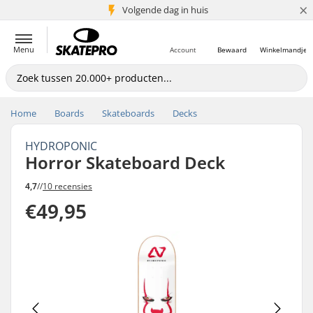
×
Volgende dag in huis
5+ mln. klanten
Menu
Account
Bewaard
Winkelmandje
Home
Boards
Skateboards
Decks
HYDROPONIC
Horror Skateboard Deck
4,7
//
10 recensies
€49,95