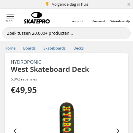
×
Volgende dag in huis
5+ mln. klanten
Menu
Account
Bewaard
Winkelmandje
Home
Boards
Skateboards
Decks
HYDROPONIC
West Skateboard Deck
5,0
//
2 recensies
€49,95