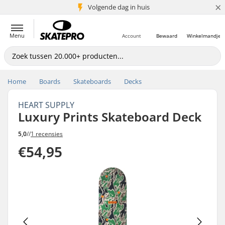
×
Volgende dag in huis
5+ mln. klanten
Menu
Account
Bewaard
Winkelmandje
Home
Boards
Skateboards
Decks
HEART SUPPLY
Luxury Prints Skateboard Deck
5,0
//
1 recensies
€54,95