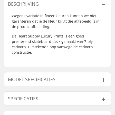
BESCHRIJVING
Wegens variatie in fineer kleuren kunnen we niet
garanteren dat je de kleur krijgt die afgebeeld is in
de productafbeelding.
De Heart Supply Luxury Prints is een goed
presterend skateboard deck gemaakt van 7-ply
esdoorn. Uitstekende pop vanwege de esdoorn
constructie.
MODEL SPECIFICATIES
Model
Deck breedte
Deck lengte
Wielbasis
SPECIFICATIES
8"
8" (20.3cm)
31.6" (80.3cm)
14" (35.6cm)
8.25"
8.25" (21cm)
31.82" (80.8cm)
14.25" (36.2cm
Deck materiaal:
Esdoorn, 7-ply