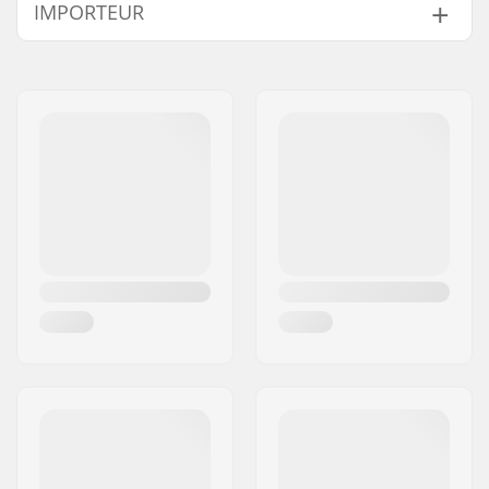
IMPORTEUR
Deck Kleuren:
Verschillende kleuren
topfineer
Naam:
Centrano ApS
Concave:
Medium
Adres:
Omega 6
Deck specificaties:
Double kicktail
Postcode:
8382
Griptape:
Niet inbegrepen
Woonplaats:
Hinnerup
Land:
Denemarken