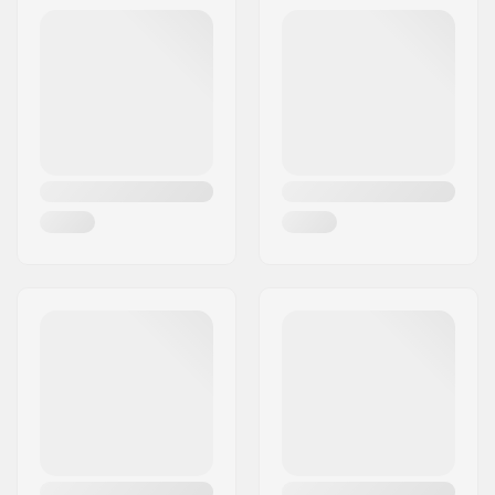
Frederiksberg C
kleuren
Postcode:
1958
Concave:
Medium
Woonplaats:
Copenhagen
Deck specificaties:
Double kicktail
Land:
Denemarken
Griptape:
Niet inbegrepen