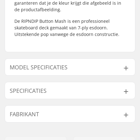
garanteren dat je de kleur krijgt die afgebeeld is in
de productafbeelding.
De RIPNDIP Button Mash is een professioneel
skateboard deck gemaakt van 7-ply esdoorn.
Uitstekende pop vanwege de esdoorn constructie.
MODEL SPECIFICATIES
Model
Deck breedte
SPECIFICATIES
8"
8" (20.3cm)
8.25"
8.25" (21cm)
Deck lengte:
31.75" (80.6cm)
FABRIKANT
Wielbasis:
14.25" (36.2cm)
Deck materiaal:
Esdoorn, 7-ply
Naam:
Emporium A/S
Deck Kleuren:
Verschillende kleuren
Adres:
Rolighedsvej 20, 1958
topfineer
,
Vaste