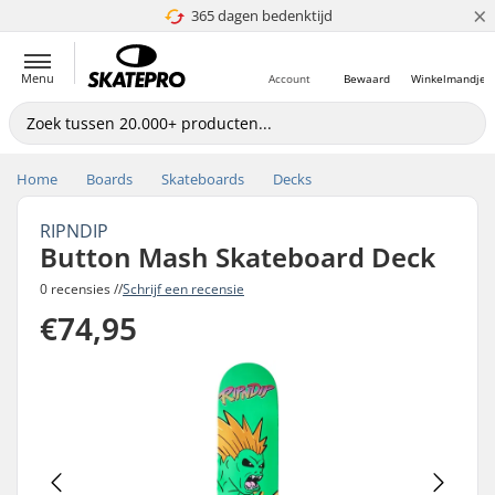
×
365 dagen bedenktijd
4.8 van 5
Menu
Account
Bewaard
Winkelmandje
Home
Boards
Skateboards
Decks
RIPNDIP
Button Mash Skateboard Deck
0 recensies //
Schrijf een recensie
€74,95