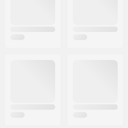
Concave:
Medium
Land:
Denemarken
Deck specificaties:
Double kicktail
Griptape:
Niet inbegrepen