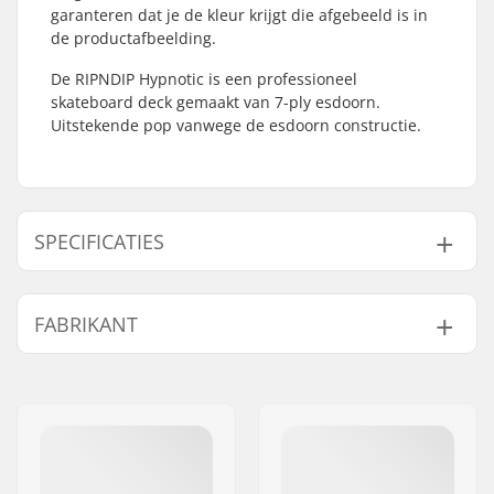
garanteren dat je de kleur krijgt die afgebeeld is in
de productafbeelding.
De RIPNDIP Hypnotic is een professioneel
skateboard deck gemaakt van 7-ply esdoorn.
Uitstekende pop vanwege de esdoorn constructie.
SPECIFICATIES
Deck breedte:
8" (20.3cm)
FABRIKANT
Deck lengte:
31.75" (80.6cm)
Wielbasis:
14.25" (36.2cm)
Naam:
Emporium A/S
Deck materiaal:
Esdoorn, 7-ply
Adres:
Rolighedsvej 20, 1958
Deck Kleuren:
Verschillende kleuren
Frederiksberg C
topfineer
,
Vaste
Postcode:
1958
kleuren
Woonplaats:
Copenhagen