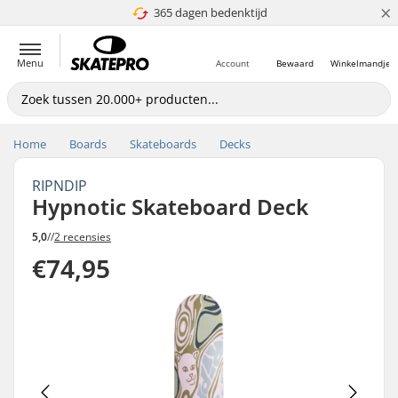
×
365 dagen bedenktijd
4.8 van 5
Menu
Account
Bewaard
Winkelmandje
Home
Boards
Skateboards
Decks
RIPNDIP
Hypnotic Skateboard Deck
5,0
//
2 recensies
€74,95