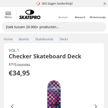
×
365 dagen bedenktijd
4.8 van 5
Menu
Account
Bewaard
Winkelmandje
Home
Boards
Skateboards
Decks
VOL.1
Checker Skateboard Deck
3,7
//
9 recensies
€34,95