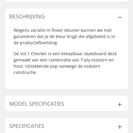
BESCHRIJVING
Wegens variatie in fineer kleuren kunnen we niet
garanteren dat je de kleur krijgt die afgebeeld is in
de productafbeelding.
De Vol.1 Checker is een betaalbaar skateboard deck
gemaakt van een combinatie van 7-ply esdoorn en
hout. Uitstekende pop vanwege de esdoorn
constructie.
MODEL SPECIFICATIES
Model
Deck breedte
Deck lengte
Wielbasis
SPECIFICATIES
7.75"
7.75" (19.7cm)
31.7" (80.5cm)
13.875" (35.2c