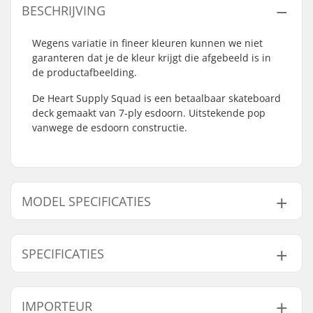
BESCHRIJVING
Wegens variatie in fineer kleuren kunnen we niet
garanteren dat je de kleur krijgt die afgebeeld is in
de productafbeelding.
De Heart Supply Squad is een betaalbaar skateboard
deck gemaakt van 7-ply esdoorn. Uitstekende pop
vanwege de esdoorn constructie.
MODEL SPECIFICATIES
Model
Deck breedte
Deck lengte
Wielbasis
SPECIFICATIES
7.75"
7.75" (19.7cm)
31.2" (79.2cm)
14" (35.6cm)
8"
8" (20.3cm)
31.6" (80.3cm)
14.3" (36.3cm)
Deck materiaal:
Esdoorn, 7-ply
IMPORTEUR
8.125"
8.125" (20.6cm)
32" (81.3cm)
14.5" (36.8cm)
Deck Kleuren:
Verschillende kleuren