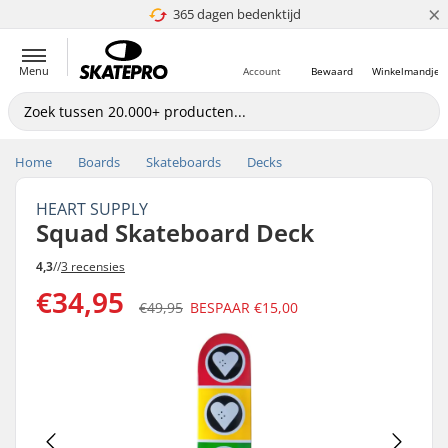
×
365 dagen bedenktijd
4.8 van 5
Menu
Account
Bewaard
Winkelmandje
Home
Boards
Skateboards
Decks
HEART SUPPLY
Squad Skateboard Deck
4,3
//
3 recensies
€34,95
€49,95
BESPAAR
€15,00