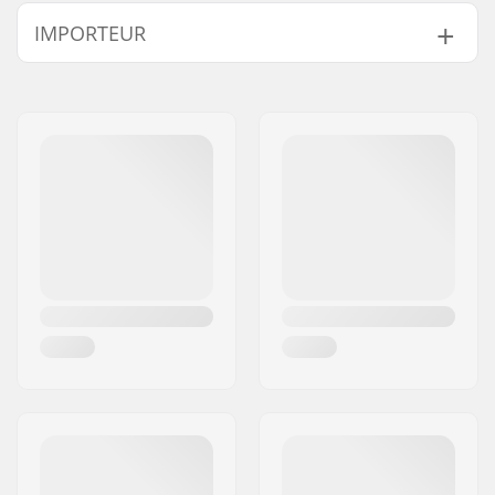
Wielbasis:
14.25" (36.2cm)
IMPORTEUR
Deck materiaal:
Esdoorn, 7-ply
Gewicht:
1200g
Naam:
Centrano ApS
Deck Kleuren:
Verschillende kleuren
Adres:
Omega 6
topfineer
Postcode:
8382
Concave:
Medium
Woonplaats:
Hinnerup
Deck specificaties:
Double kicktail
Land:
Denemarken
Griptape:
Niet inbegrepen