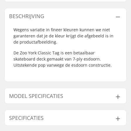
BESCHRIJVING
Wegens variatie in fineer kleuren kunnen we niet
garanteren dat je de kleur krijgt die afgebeeld is in
de productafbeelding.
De Zoo York Classic Tag is een betaalbaar
skateboard deck gemaakt van 7-ply esdoorn.
Uitstekende pop vanwege de esdoorn constructie.
MODEL SPECIFICATIES
Model
Deck breedte
Deck lengte
SPECIFICATIES
8"
8" (20.3cm)
31.6" (80.3cm)
8.25"
8.25" (21cm)
32" (81.5cm)