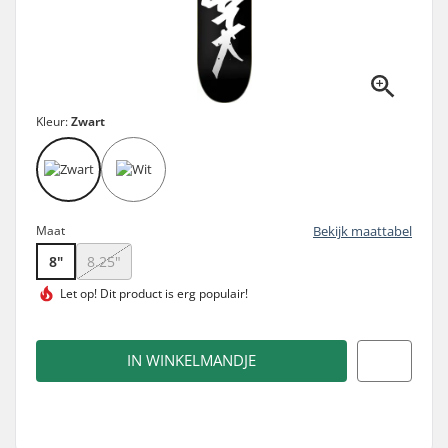
Kleur:
Zwart
Maat
Bekijk maattabel
8"
8.25"
Let op! Dit product is
erg populair!
IN WINKELMANDJE