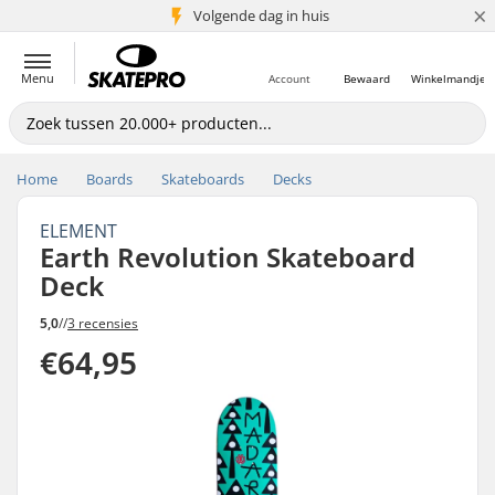
×
Volgende dag in huis
5+ mln. klanten
Menu
Account
Bewaard
Winkelmandje
Home
Boards
Skateboards
Decks
ELEMENT
Earth Revolution Skateboard
Deck
5,0
//
3 recensies
€64,95