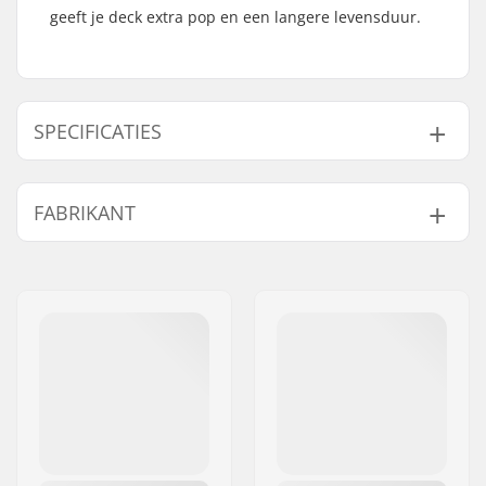
geeft je deck extra pop en een langere levensduur.
SPECIFICATIES
Deck breedte:
7.75" (19.7cm)
FABRIKANT
Deck lengte:
31.25" (79.4cm)
Wielbasis:
14" (35.6cm)
Naam:
Na Pali SAS/Boardriders
Deck materiaal:
Noord-Amerikaanse
Europe
Esdoorn, 7-ply
Adres:
BP119 162 rue Belharra
Gewicht:
1200g
Postcode:
64500
Deck Kleuren:
Vaste kleuren
Woonplaats:
Saint Jean De Luz
Concave:
Medium
Land:
Frankrijk
Deck specificaties:
Double kicktail
Griptape:
Niet inbegrepen