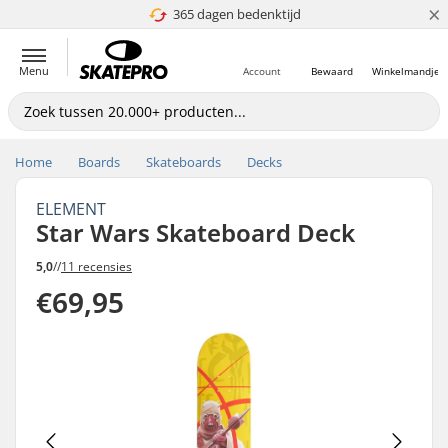
×
365 dagen bedenktijd
4.8 van 5
Menu
Account
Bewaard
Winkelmandje
Home
Boards
Skateboards
Decks
ELEMENT
Star Wars Skateboard Deck
5,0
//
11 recensies
€69,95