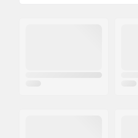
Deck breedte:
8.5" (21.6
Naam:
Centrano ApS
Deck materiaal:
Bamboe, 
Adres:
Omega 6
Extra materialen:
Epoxy
Postcode:
8382
Woonplaats:
Hinnerup
Land:
Denemarken