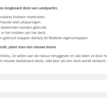
ns longboard deck van Landyachtz.
anadese Esdoorn materialen.
freesde wiel uitsparingen.
 doeleinden worden gebruikt.
ne in het midden van het deck.
 gekruist stappen dankzij de flexibele eigenschappen.
wordt, plant men een nieuwe boom
milieu. Ze willen aan de natuur teruggeven en dat doen ze door h
 nieuwe skateboard decks, elke keer als een deck wordt verkocht.
2cm)
Gewicht:
.3cm)
Deck specificaties: