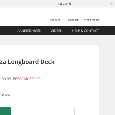
×
4.8 van 5
Account
Bewaard
Winkelmandje
AANBIEDINGEN
GIDSEN
HELP & CONTACT
za Longboard Deck
159,95
BESPAAR
€50,00
 stuks)