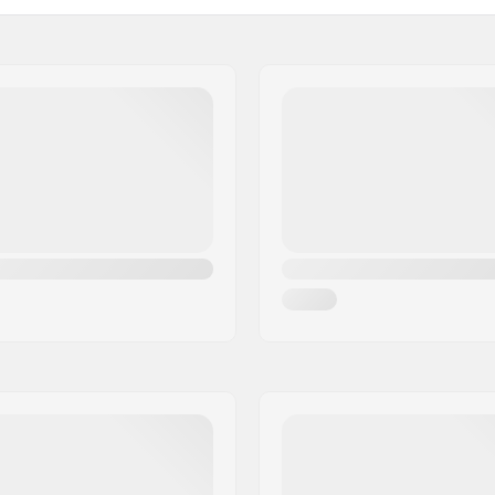
cm)
Griptape:
Canadees esdoorn
Riding Stijl: