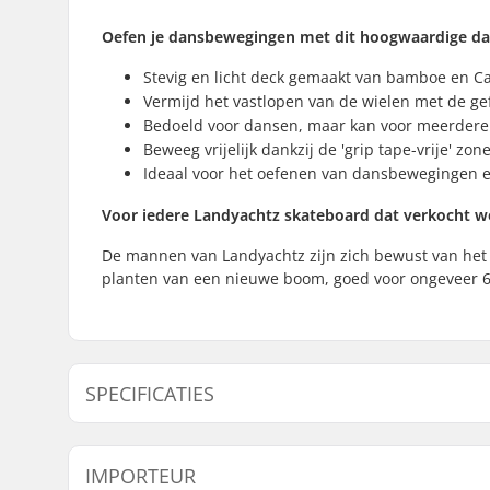
Oefen je dansbewegingen met dit hoogwaardige da
Stevig en licht deck gemaakt van bamboe en C
Vermijd het vastlopen van de wielen met de ge
Bedoeld voor dansen, maar kan voor meerdere
Beweeg vrijelijk dankzij de 'grip tape-vrije' zo
Ideaal voor het oefenen van dansbewegingen en
Voor iedere Landyachtz skateboard dat verkocht 
De mannen van Landyachtz zijn zich bewust van het 
planten van een nieuwe boom, goed voor ongeveer 60
SPECIFICATIES
Wielbasis:
24.5" (62.
IMPORTEUR
Deck lengte:
39.9" (101