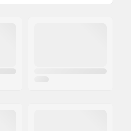
Pre-gripped
Freestyle
,
Dancing
,
Cruise
, Carving