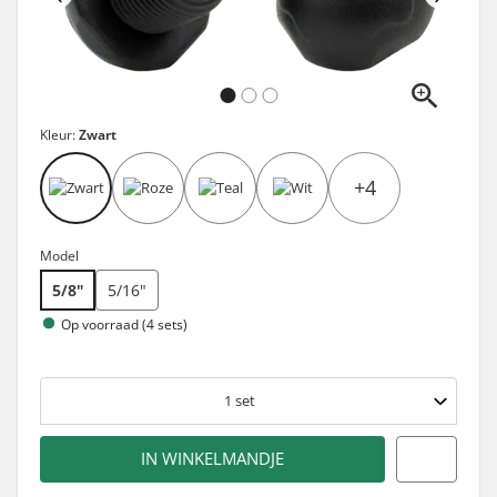
Kleur:
Zwart
+4
Model
5/8"
5/16"
Op voorraad (4 sets)
1
set
IN WINKELMANDJE