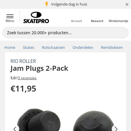
×
Volgende dag in huis
5+ mln. klanten
Menu
Account
Bewaard
Winkelmandje
Home
Skates
Rolschaatsen
Onderdelen
Remblokken
RIO ROLLER
Jam Plugs 2-Pack
5,0
//
3 recensies
€11,95