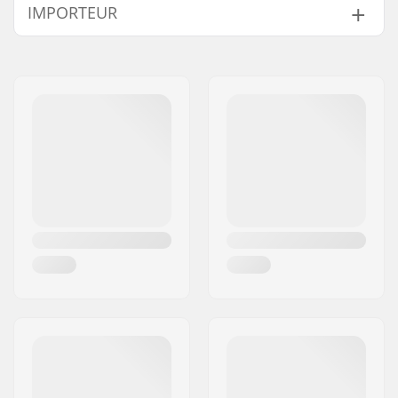
IMPORTEUR
Naam:
Centrano ApS
Adres:
Omega 6
Postcode:
8382
Woonplaats:
Hinnerup
Land:
Denemarken