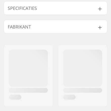
SPECIFICATIES
Bescherming:
EVA foam
FABRIKANT
Passysteem:
Sleeve,
Klittenbandsluiting
Naam:
Powerslide
Type:
CE certified
,
EN 14120
Sportartikelvertriebs GmbH
Adres:
Esbachgraben 1
Postcode:
95463
Woonplaats:
Bindlach
Land:
Duitsland