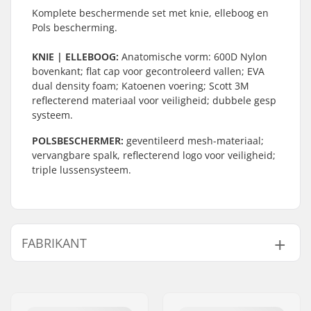
Komplete beschermende set met knie, elleboog en
Pols bescherming.
KNIE | ELLEBOOG:
Anatomische vorm: 600D Nylon
bovenkant; flat cap voor gecontroleerd vallen; EVA
dual density foam; Katoenen voering; Scott 3M
reflecterend materiaal voor veiligheid; dubbele gesp
systeem.
POLSBESCHERMER:
geventileerd mesh-materiaal;
vervangbare spalk, reflecterend logo voor veiligheid;
triple lussensysteem.
FABRIKANT
Naam:
Powerslide
Sportartikelvertriebs GmbH
Adres:
Esbachgraben 1