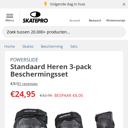
×
Volgende dag in huis
5+ mln. klanten
Menu
Account
Bewaard
Winkelmandje
Home
Skates
Bescherming
Sets
POWERSLIDE
Standaard Heren 3-pack
Beschermingsset
4,5
//
61 recensies
€24,95
€32,95
BESPAAR
€8,00