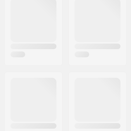
Postcode:
95463
Woonplaats:
Bindlach
Land:
Duitsland