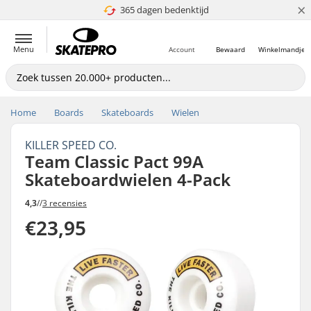
×
365 dagen bedenktijd
4.8 van 5
Menu
Account
Bewaard
Winkelmandje
Home
Boards
Skateboards
Wielen
KILLER SPEED CO.
Team Classic Pact 99A
Skateboardwielen 4-Pack
4,3
//
3 recensies
€23,95