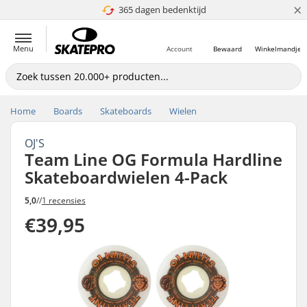
×
365 dagen bedenktijd
4.8 van 5
Menu
Account
Bewaard
Winkelmandje
Home
Boards
Skateboards
Wielen
OJ'S
Team Line OG Formula Hardline
Skateboardwielen 4-Pack
5,0
//
1 recensies
€39,95