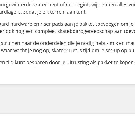
doorgewinterde skater bent of net begint, wij hebben alles v
dlagers, zodat je elk terrein aankunt.
ard hardware en riser pads aan je pakket toevoegen om je rit
je er ook nog een compleet skateboardgereedschap aan toe
te struinen naar de onderdelen die je nodig hebt - mix en matc
 waar wacht je nog op, skater? Het is tijd om je set-up op p
 en tijd kunt besparen door je uitrusting als pakket te ko