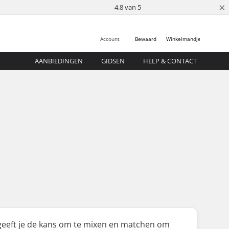
×
4.8 van 5
Account
Bewaard
Winkelmandje
AANBIEDINGEN
GIDSEN
HELP & CONTACT
 geeft je de kans om te mixen en matchen om