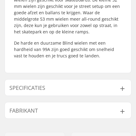
mm wielen zijn geschikt voor je street setup om een
goede afzet en ballans te krijgen. Waar de
middelgrote 53 mm wielen meer all-round geschikt
zijn, deze kun je gebruiken voor zowel op straat, in
het skatepark en op de kleine ramps.
De harde en duurzame Blind wielen met een
hardheid van 99A zijn goed geschikt om snelheid
vast te houden en je trucs goed te landen.
SPECIFICATIES
Wieldiameter:
52mm
FABRIKANT
Lagers:
Niet inbegrepen
Wielhardheid:
99A
Naam:
Emporium A/S
Wielen per
4
Adres:
Rolighedsvej 20, 1958
verpakking: