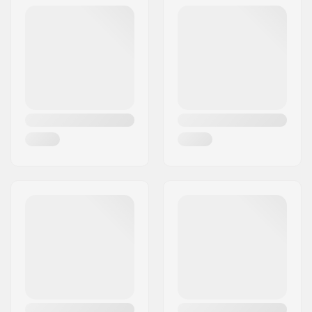
Frederiksberg C
Postcode:
1958
Woonplaats:
Copenhagen
Land:
Denemarken