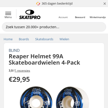
×
365 dagen bedenktijd
4.8 van 5
Menu
Account
Bewaard
Winkelmandje
Home
Boards
Skateboards
Wielen
BLIND
Reaper Helmet 99A
Skateboardwielen 4-Pack
3,0
//
1 recensies
€29,95