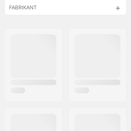
FABRIKANT
Lagers:
Niet inbegrepen
Wielhardheid:
99A
Naam:
Emporium A/S
Wielmateriaal:
Premium Urethane
Adres:
Rolighedsvej 20, 1958
Wielen per
4
Frederiksberg C
verpakking:
Postcode:
1958
Woonplaats:
Copenhagen
Land:
Denemarken