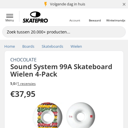
×
Volgende dag in huis
5+ mln. klanten
Menu
Account
Bewaard
Winkelmandje
Home
Boards
Skateboards
Wielen
CHOCOLATE
Sound System 99A Skateboard
Wielen 4-Pack
5,0
//
1 recensies
€37,95