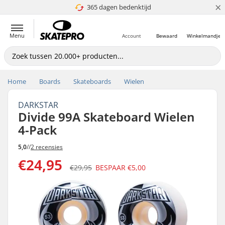
×
365 dagen bedenktijd
4.8 van 5
Menu
Account
Bewaard
Winkelmandje
Home
Boards
Skateboards
Wielen
DARKSTAR
Divide 99A Skateboard Wielen
4-Pack
5,0
//
2 recensies
€24,95
€29,95
BESPAAR
€5,00