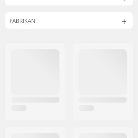
Wieldiameter:
51mm, 53mm
FABRIKANT
Lagers:
Niet inbegrepen
Wielhardheid:
99A
Naam:
Emporium A/S
Wielmateriaal:
PU gegoten
Adres:
Rolighedsvej 20, 1958
Wielen per
4
Frederiksberg C
verpakking:
Postcode:
1958
Woonplaats:
Copenhagen
Land:
Denemarken